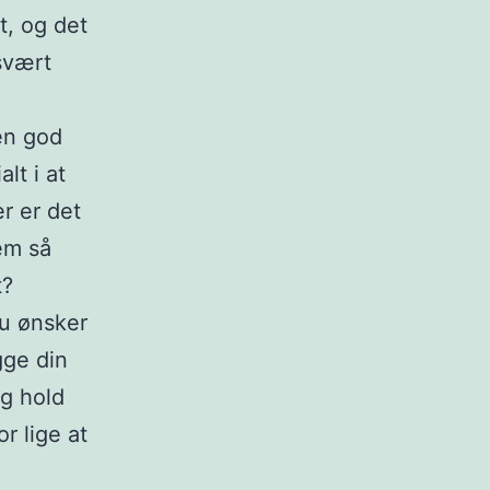
t, og det
 svært
 en god
lt i at
r er det
em så
t?
du ønsker
gge din
og hold
r lige at