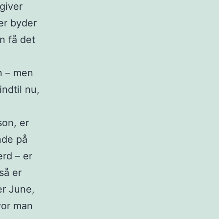
giver
ver byder
n få det
n – men
ndtil nu,
son, er
nde på
rd – er
så er
er June,
hvor man