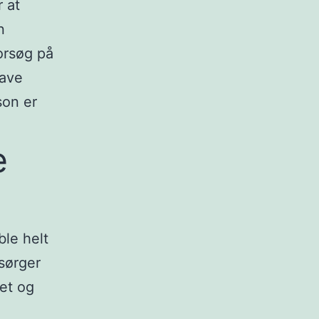
r at
n
forsøg på
lave
son er
e
ble helt
 sørger
det og