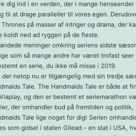
eve dig ind i en verden, der i mange henseender 
g til at drage paralleller til vores egen. Derudo
Thrones på masser af intriger og drama, der ka
øbe koldt ned ad ryggen på de fleste.
landede meninger omkring seriens sidste sæso
lige som så mange andre har været trofast seer i
estemt en serie, du ikke må misse i 2019.
, der netop nu er tilgængelig med sin tredje sæ
maids Tale. The Handmaids Tale er både at fi
iaplay, og den er bestemt et seriemarathon væ
erier, der omhandler bud på fremtiden og politik, 
maids Tale lige noget for dig! Serien omhandl
es som gidsel i staten Gilead – en stat i USA, 