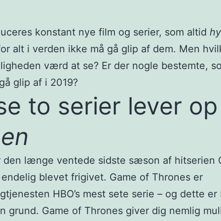
uceres konstant nye film og serier, som altid
hy
i for alt i verden ikke må gå glip af dem. Men hvil
keligheden værd at se? Er der nogle bestemte, 
gå glip af i 2019?
se to serier lever op 
pen
r den længe ventede sidste sæson af hitserien
endelig blevet frigivet. Game of Thrones er
gtjenesten HBO’s mest sete serie – og dette er
n grund. Game of Thrones giver dig nemlig mu