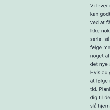
Vi lever
kan godt
ved at få
Ikke nok
serie, s
følge me
noget af
det nye 
Hvis du 
at følge
tid. Plan
dig til d
slå hjer