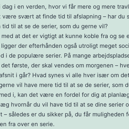
 i dag i en verden, hvor vi får mere og mere travl
 være svært at finde tid til afslapning – har du
 tid til at se de serier, som du gerne vil?
 med at det er vigtigt at kunne koble fra og se
å ligger der efterhånden også utroligt meget socia
d i de populære serier. På mange arbejdspladse
 det første, der skal vendes om morgenen – hv
afsnit i går? Hvad synes vi alle hver især om de
gerne vil have mere tid til at se de serier, som 
 med i, kan det være en fordel for dig at planlæ
læg hvornår du vil have tid til at se dine serier 
et – således er du sikker på, du får muligheden fo
nen fra over en serie.