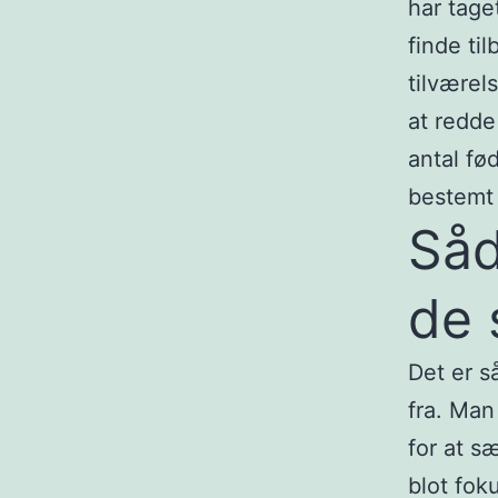
har tage
finde til
tilværel
at redde
antal fø
bestemt 
Såd
de 
Det er så
fra. Man
for at sæ
blot fok