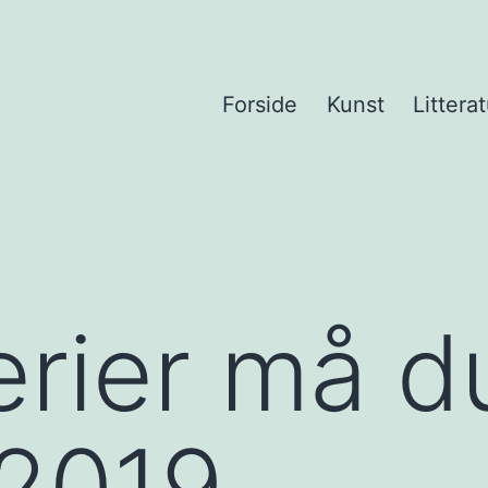
Forside
Kunst
Litterat
erier må d
 2019