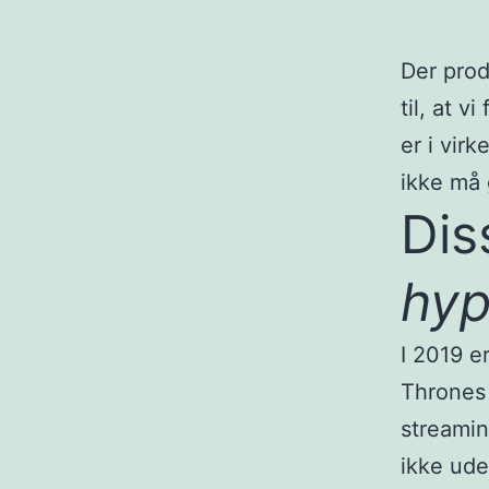
Der prod
til, at v
er i vir
ikke må 
Dis
hy
I 2019 e
Thrones 
streamin
ikke ude