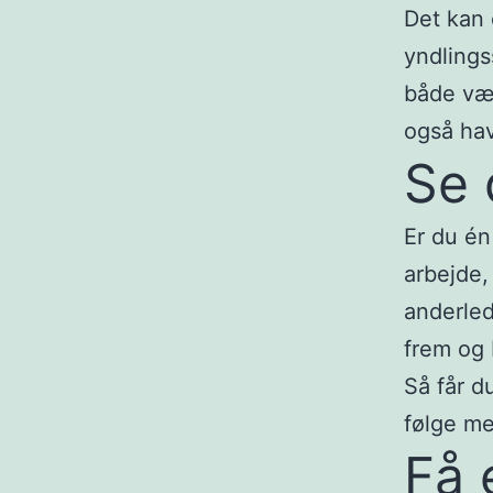
Det kan 
yndlings
både vær
også hav
Se 
Er du én
arbejde,
anderled
frem og 
Så får d
følge me
Få 