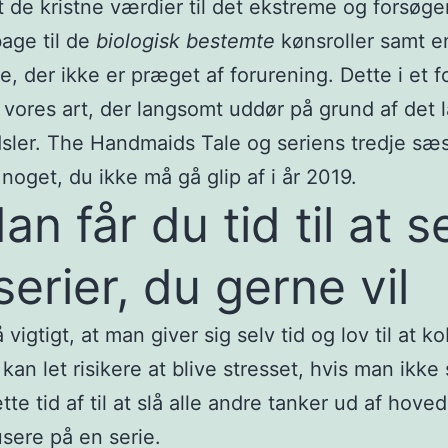
t de kristne værdier til det ekstreme og forsøge
bage til de
biologisk
bestemte
kønsroller samt e
se, der ikke er præget af forurening. Dette i et 
 vores art, der langsomt uddør på grund af det 
dsler. The Handmaids Tale og seriens tredje sæ
noget, du ikke må gå glip af i år 2019.
an får du tid til at s
serier, du gerne vil
 vigtigt, at man giver sig selv tid og lov til at ko
 kan let risikere at blive stresset, hvis man ikke
tte tid af til at slå alle andre tanker ud af hove
usere på en serie.