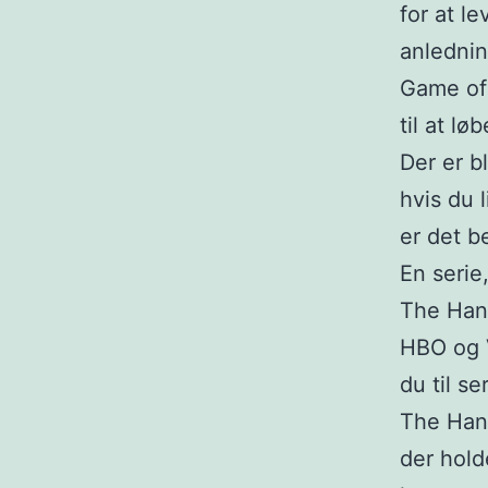
for at l
anlednin
Game of 
til at l
Der er b
hvis du 
er det b
En serie
The Hand
HBO og V
du til s
The Hand
der hold