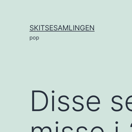
Fortsæt
til
indhold
SKITSESAMLINGEN
pop
Disse s
misse i