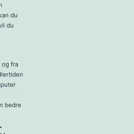
n
 kan du
il du
n
 og fra
dlertiden
mputer
an bedre
,