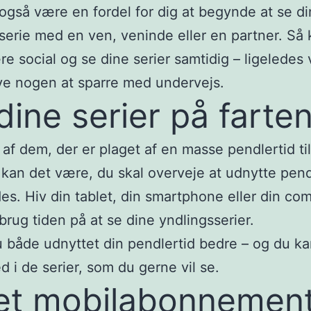
også være en fordel for dig at begynde at se di
serie med en ven, veninde eller en partner. Så
e social og se dine serier samtidig – ligeledes v
e nogen at sparre med undervejs.
dine serier på farte
 af dem, der er plaget af en masse pendlertid til
 kan det være, du skal overveje at udnytte pen
es. Hiv din tablet, din smartphone eller din co
brug tiden på at se dine yndlingsserier.
u både udnyttet din pendlertid bedre – og du k
d i de serier, som du gerne vil se.
et mobilabonnement