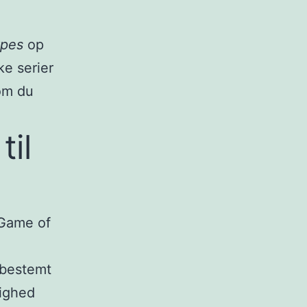
pes
op
ke serier
som du
til
 Game of
 bestemt
lighed