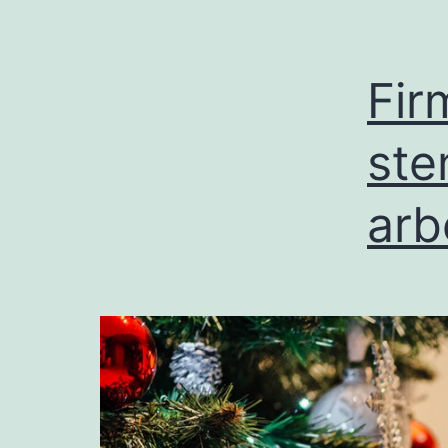
Fir
ste
arb