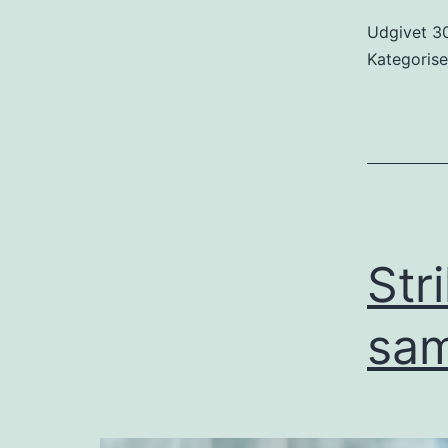
Udgivet
30
Kategoris
Str
sa