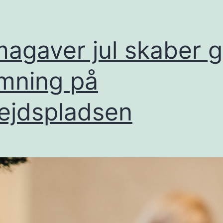
magaver jul skaber 
mning på
ejdspladsen