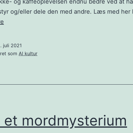
ikke- og kaffeoplevelsen endnu bedre ved at h
styr og/eller dele den med andre. Læs med her
Strikketøj
re
og
kaffe
. juli 2021
passer
eret som
Al kultur
sammen
 et mordmysterium