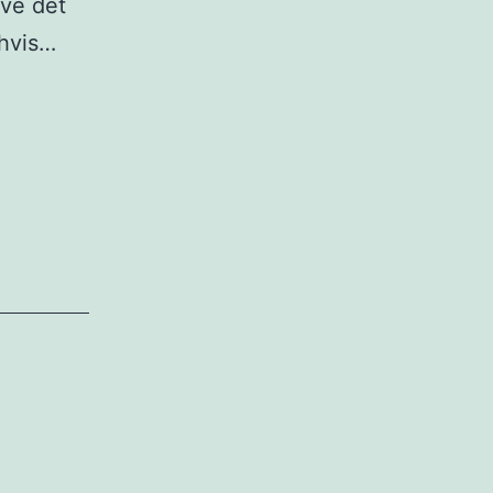
ave det
 hvis…