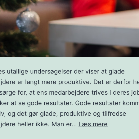
es utallige undersøgelser der viser at glade
dere er langt mere produktive. Det er derfor hel
sørge for, at ens medarbejdere trives i deres job
er at se gode resultater. Gode resultater komm
elv, og det gør glade, produktive og tilfredse
Firmagave
dere heller ikke. Man er…
Læs mere
jul