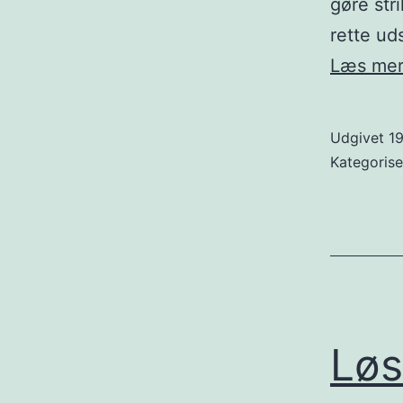
gøre str
rette ud
Læs me
Udgivet
19
Kategoris
Løs