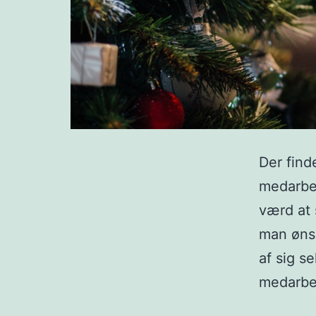
Der find
medarbej
værd at 
man ønsk
af sig s
medarbej