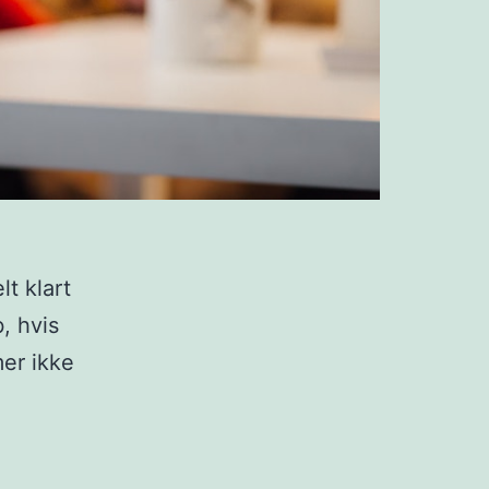
t klart
, hvis
er ikke
r