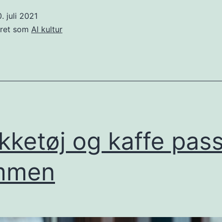
skaber
. juli 2021
god
eret som
Al kultur
stemning
på
arbejdspl
ikketøj og kaffe pas
mmen