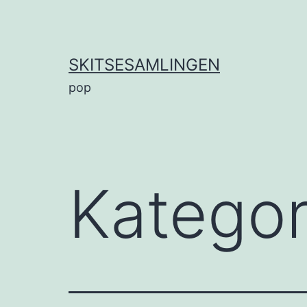
Fortsæt
til
indhold
SKITSESAMLINGEN
pop
Kategor