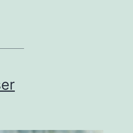
adsen
ser